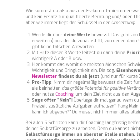
Wie kommst du also aus der Es-kommt-mir-immer-was-da
und kein Ersatz für qualifizierte Beratung und/ oder The
aber wie immer liegt der Schlüssel in der
Umsetzung
:
Werde dir über
deine Werte
bewusst. Das geht am 
erweitern) aus der du zunächst 10, von denen dann 5
gibt keine falschen Antworten
Mit Hilfe dieser 3 Werte leitest du dann deine
Prior
wichtiger? A oder B usw.
Hier kommt das womit die meisten Menschen Schwier
Wichtigkeit und Dringlichkeit ein. Die sog.
Eisenhowe
Newsletter
findest du ab jetzt
(und nur für kurze 
Pro-Tipp
: Nimm dir regelmäßig bewusst die Zeit für
sie beinhalten
das größte Potential für positive Verä
oder nutze
Coaching
, um dein Ziel nicht aus den Aug
Sage öfter “Nein”!
Überlege dir mal genau wem du d
Freizeit zusätzliche Aufgaben aufhalsen? Fang klein 
kann ich abgeben?” Du musst nicht immer alles alle
Bei allen 5 Schritten kann dir Coaching langfristig hel
deiner Selbstfürsorge zu arbeiten. Denn du kannst nic
Selbstfürsorge immer an oberster Stelle stehen. J