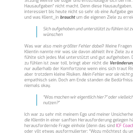
Sitzung weinte sie sogar und entschuldigte sich bei mir.
Hausaufgaben” nicht macht. Denn diese Hausaufgaben, ge
interessiert bis heute nicht so sehr ob eine Aufgabe g
und was Klient_in
braucht
um die eigenen Ziele zu erre
Sich aufgehoben und unterstützt zu fühlen ist zw
wünschen
Was war also
mein größter Fehler dabei
? Meine Fragen 
Klientin nannte mir was sie davon abhielt ihre Ziele z
fühlte sich jedes Mal unterstützt und gut aufgehoben. 
zu fühlen ist zwar toll, bringt aber nicht die
Veränderun
nur außerhalb der Komfortzone wenn eins sich traut Ri
aber trotzdem kleine Risiken.
Mein Fehler war sie nicht
empathisch sein. Doch am Ende standen die Bedürfnisse
niemals okay.
“Was machen wir eigentlich hier?” oder viellei
nutzen?”
Ich war zu sehr mit meinem Ego und meiner Unsicherhei
die Klientin
in einer sanften Herausforderung gelegen hät
herausfordernde Frage einhole (denn das sind
ICF Coac
oder vllt etwas ausformulierter: “Wozu möchtest du u