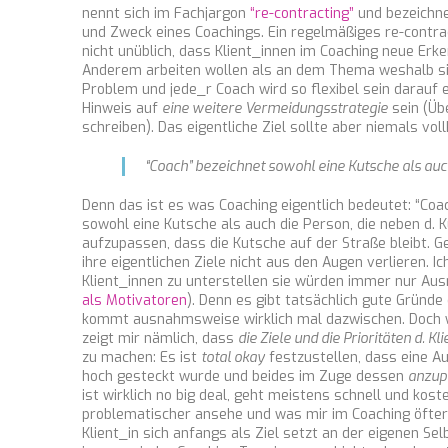
nennt sich im Fachjargon
“re-contracting”
und bezeichne
und Zweck eines Coachings. Ein regelmäßiges re-contrac
nicht unüblich, dass Klient_innen im Coaching neue Erk
Anderem arbeiten wollen als an dem Thema weshalb sie
Problem und jede_r Coach wird so flexibel sein darauf 
Hinweis auf
eine weitere Vermeidungsstrategie
sein (Üb
schreiben). Das eigentliche Ziel sollte aber niemals 
“Coach” bezeichnet sowohl eine Kutsche als auch
Denn das ist es was Coaching eigentlich bedeutet: “Coa
sowohl eine Kutsche als auch die Person, die neben d. 
aufzupassen, dass die Kutsche auf der Straße bleibt. G
ihre eigentlichen Ziele nicht aus den Augen verlieren. 
Klient_innen zu unterstellen sie würden immer nur Au
als Motivatoren
). Denn es gibt tatsächlich gute Gründe
kommt ausnahmsweise wirklich mal dazwischen. Doch w
zeigt mir nämlich, dass
die Ziele und die Prioritäten d. 
zu machen: Es ist
total okay
festzustellen, dass eine Au
hoch gesteckt wurde und beides im Zuge dessen
anzup
ist wirklich no big deal, geht meistens schnell und kost
problematischer ansehe und was mir im Coaching öfter
Klient_in sich anfangs als Ziel setzt an der eigenen S