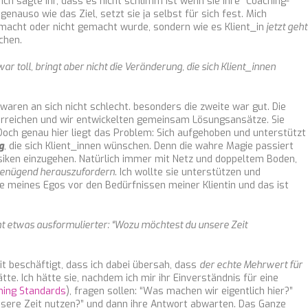
 Ich sagte ihr, dass es nicht schlimm ist wenn sie ihre “Coaching-
nauso wie das Ziel, setzt sie ja selbst für sich fest. Mich
emacht oder nicht gemacht wurde, sondern wie es Klient_in
jetzt geht
ichen.
ar toll, bringt aber nicht die Veränderung, die sich Klient_innen
waren an sich nicht schlecht. besonders die zweite war gut. Die
u erreichen und wir entwickelten gemeinsam Lösungsansätze. Sie
Doch genau hier liegt das Problem: Sich aufgehoben und unterstützt
g
, die sich Klient_innen wünschen. Denn die wahre Magie passiert
siken einzugehen. Natürlich immer mit Netz und doppeltem Boden,
 genügend herauszufordern
. Ich wollte sie unterstützen und
 meines Egos vor den Bedürfnissen meiner Klientin und das ist
cht etwas ausformulierter: “Wozu möchtest du unsere Zeit
t beschäftigt, dass ich dabei übersah, dass
der echte Mehrwert für
te. Ich hätte sie, nachdem ich mir ihr Einverständnis für eine
hing Standards
), fragen sollen: “Was machen wir eigentlich hier?”
nsere Zeit nutzen?” und dann ihre Antwort abwarten. Das Ganze