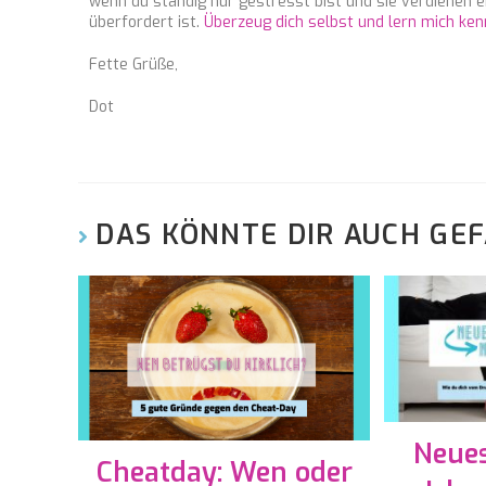
wenn du ständig nur gestresst bist und sie verdienen e
überfordert ist.
Überzeug dich selbst und lern mich ke
Fette Grüße,
Dot
DAS KÖNNTE DIR AUCH GE
Neues
Cheatday: Wen oder