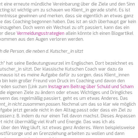
t eine erneute mündliche Vereinbarung über die Ziele und den Sinn
ting ist wichtig um zu schauen wo Klient_in gerade steht. Es ist
enntnisse gewinnen und merken, dass sie eigentlich an etwas ganz
 das Coaching begonnen haben. Das ist an sich überhaupt gar kein
einzugehen. Doch wenn ein Wechsel zu oft passiert, kann das ein
er diese
Vermeidungsstrategien
allein könnte ich einen Blogartikel
vollkommen aus den Augen verloren werden.
 die Person, die neben d. Kutscher_in sitzt
ch” hat seine Bedeutungswurzel im Englischen. Dort bezeichnet es
Kutscher_in sitzt. Der klassische Kutschen Coach war dazu da
enauso ist es meine Aufgabe dafür zu sorgen, dass Klient_innen
Ich bin kein großer Freund von Druck im Coaching und davon den
sreden suchen (Link zum
Instagram Beitrag über Schuld und Scham
 die eigenen Ziele zu ändern oder etwas Wichtiges und Dringliches
enn das regelmäßig passiert, geht es um etwas Anderes. Das
Klient_in nicht zusammen passen
. Nochmal um das so klar wie möglich
fgabe jetzt gerade nicht in den Alltag passt oder dass ein Ziel zu
assen
z. B. indem du nur einen Teil davon machst. Dieses Anpassen
et nicht übermäßig viel Kraft und Energie. Das was ich als
 über den Weg läuft, ist etwas ganz Anderes. Wenn beispielsweise
elbstfürsorge und an Grenzziehung arbeiten zu wollen und dann