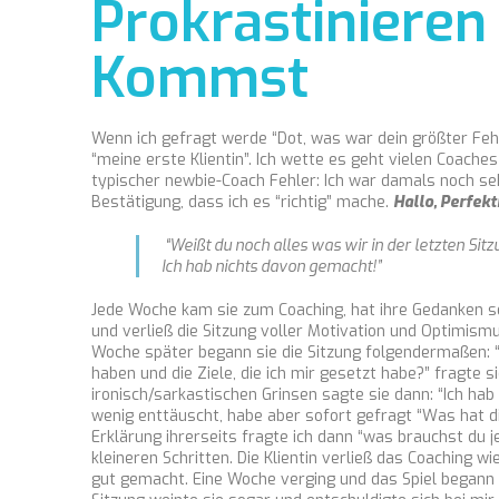
Prokrastinieren
Kommst
Wenn ich gefragt werde “Dot, was war dein größter Feh
“meine erste Klientin”. Ich wette es geht vielen Coaches 
typischer newbie-Coach Fehler: Ich war damals noch se
Bestätigung, dass ich es “richtig” mache.
Hallo, Perfekt
“Weißt du noch alles was wir in der letzten Sit
Ich hab nichts davon gemacht!”
Jede Woche kam sie zum Coaching, hat ihre Gedanken so
und verließ die Sitzung voller Motivation und Optimismu
Woche später begann sie die Sitzung folgendermaßen: “
haben und die Ziele, die ich mir gesetzt habe?” fragte si
ironisch/sarkastischen Grinsen sagte sie dann: “Ich ha
wenig enttäuscht, habe aber sofort gefragt “Was hat 
Erklärung ihrerseits fragte ich dann “was brauchst du 
kleineren Schritten. Die Klientin verließ das Coaching w
gut gemacht. Eine Woche verging und das Spiel begann 