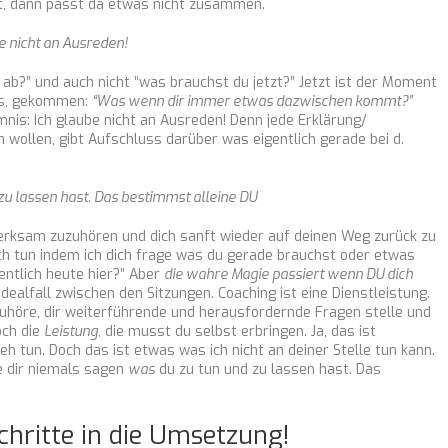
t, dann passt da etwas nicht zusammen.
be nicht an Ausreden!
 ab?” und auch nicht “was brauchst du jetzt?” Jetzt ist der Moment
nis, gekommen:
“Was wenn dir immer etwas dazwischen kommt?”
imnis: Ich glaube nicht an Ausreden! Denn jede Erklärung/
 wollen, gibt Aufschluss darüber was eigentlich gerade bei d.
zu lassen hast. Das bestimmst alleine DU
erksam zuzuhören und dich sanft wieder auf deinen Weg zurück zu
ch tun indem ich dich frage was du gerade brauchst oder etwas
entlich heute hier?” Aber
die wahre Magie passiert wenn DU dich
dealfall zwischen den Sitzungen. Coaching ist eine Dienstleistung.
höre, dir weiterführende und herausfordernde Fragen stelle und
och die
Leistung
, die musst du selbst erbringen. Ja, das ist
tun. Doch das ist etwas was ich nicht an deiner Stelle tun kann.
de dir niemals sagen
was
du zu tun und zu lassen hast. Das
Schritte in die Umsetzung!