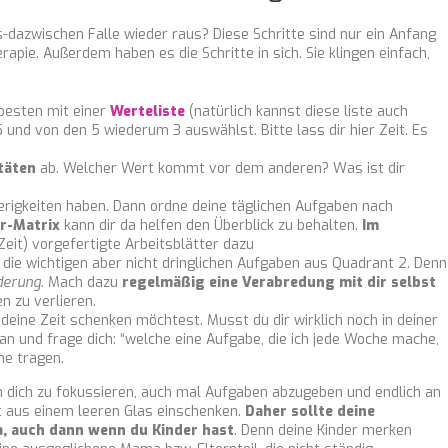
zwischen Falle wieder raus? Diese Schritte sind nur ein Anfang
rapie. Außerdem haben es die Schritte in sich. Sie klingen einfach,
besten mit einer
Werteliste
(natürlich kannst diese liste auch
 und von den 5 wiederum 3 auswählst. Bitte lass dir hier Zeit. Es
itäten
ab. Welcher Wert kommt vor dem anderen? Was ist dir
igkeiten haben. Dann ordne deine täglichen Aufgaben nach
r-Matrix
kann dir da helfen den Überblick zu behalten.
Im
Zeit) vorgefertigte Arbeitsblätter dazu
 die wichtigen aber nicht dringlichen Aufgaben aus Quadrant 2. Denn
nderung
. Mach dazu
regelmäßig eine Verabredung mit dir selbst
en zu verlieren.
eine Zeit schenken möchtest. Musst du dir wirklich noch in deiner
an und frage dich: “welche eine Aufgabe, die ich jede Woche mache,
ine tragen.
fen dich zu fokussieren, auch mal Aufgaben abzugeben und endlich an
ht aus einem leeren Glas einschenken.
Daher sollte deine
a, auch dann wenn du Kinder hast
. Denn deine Kinder merken