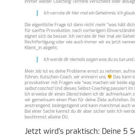
immer wieder Coaching Termine verschiebt oder absag
Ich verrate dir hier mal ein Geheimnis: Ich glau
Die eigentliche Frage ist dann nicht
mehr
“was hält dich
für sanfte Provokation, nach vorherigem Einverständ
eignet sich da besser. Ich verrate dir hier mal ein Gehe
Rechtfertigung oder wie auch immer wir es jetzt nennen
Klient_in abgeht.
Ich werde dir niemals sagen was du zu tun und 
Mein Job ist es deine Probleme ernst zu nehmen, aufm
führen. Kutschen-Coach, wir erinnern uns
Das kann i
provokativer mit Fragen wie “was machen wir beide eig
selbst coachst!
Und dieses Selbst-Coaching passiert im I
Ich erweise dir einen
Dienst
indem ich dir aufmerksam zu
wir gemeinsam einen Plan für deine Ziele aufstellen. D
anstrengend, beängstigend und kann manchmal auch weh 
Bei einer Sache kannst du dir aber sicher sein: Ich wer
bestimmst alleine DU.
Jetzt wird’s praktisch: Deine 5 