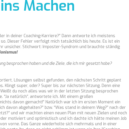
 ins Machen
ler in deiner Coaching-Karriere?” Dann antworte ich meistens
so. Dieser Fehler verfolgt mich tatsächlich bis heute. Es ist ein
hr unsicher. Stichwort: Imposter-Syndrom und brauchte ständig
ionismus!
zung besprochen haben und die Ziele, die ich mir gesetzt habe?
rtiert, Lösungen selbst gefunden, den nächsten Schritt geplant
s. Klingt super, oder? Super bis zur nächsten Sitzung. Denn eine
Weißt du noch alles was wir in der letzten Sitzung besprochen
e. “Ja natürlich”, antwortete ich. Mit einem großen
b nichts davon gemacht!” Natürlich war ich im ersten Moment ein
dich davon abgehalten?” bzw. “Was stand in deinem Weg?” nach der
jetzt?” und wir machten einen neuen Plan mit neuen Zielen und noch
ieder motiviert und optimistisch und ich dachte ich hätte meinen Job
von vorne. Das Ganze wiederholte sich mehrmals und in einer