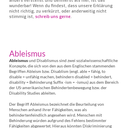
anders verstehst und definierst als hier, ist das
wunderbar! Wenn du findest, dass unsere Erklärung
nicht richtig, zu verkürzt, oder anderweitig nicht
stimmig ist,
schreib uns gerne
.
Ableismus
Ableismus
und Disablismus sind zwei sozialwissenschaftliche
Konzepte, die sich von den aus dem Englischen stammenden
Begriffen Ableism bzw. Disablism (engl. able = fähig, to
disable = unfähig machen, behindern disabled = behindert,
disability = Behinderung Suffix -ism = -ismus) aus dem Bereich
der US-amerikanischen Behindertenbewegung bzw. der
Disability Studies ableiten.
Der Begriff Ableismus bezeichnet die Beurteilung von
Menschen anhand ihrer Fähigkeiten, was als
behindertenfeindlich angesehen wird. Menschen mit
Behinderung würden aufgrund des Fehlens bestimmter
Fähigkeiten abgewertet. Hieraus könnten Diskriminierung