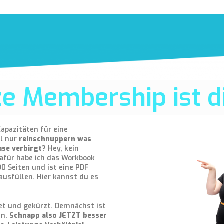
e Membership ist di
Kapazitäten für eine
al nur
reinschnuppern was
mse verbirgt?
Hey, kein
Dafür habe ich das Workbook
00 Seiten und ist eine PDF
ausfüllen. Hier kannst du es
et und gekürzt. Demnächst ist
en.
Schnapp also JETZT besser