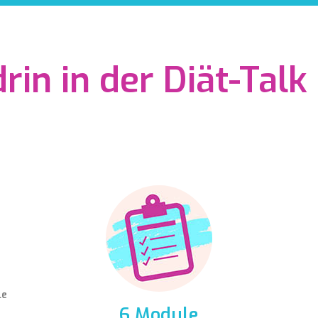
drin in der Diät-Tal
le
6 Module