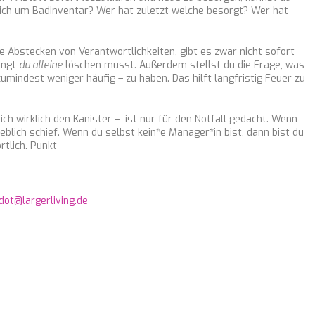
ich um Badinventar? Wer hat zuletzt welche besorgt? Wer hat
e Abstecken von Verantwortlichkeiten, gibt es zwar nicht sofort
dingt
du alleine
löschen musst. Außerdem stellst du die Frage, was
mindest weniger häufig – zu haben. Das hilft langfristig Feuer zu
ich wirklich den Kanister – ist nur für den Notfall gedacht. Wenn
heblich schief. Wenn du selbst kein*e Manager*in bist, dann bist du
rtlich. Punkt
dot@largerliving.de