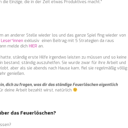
die Einzige, die in der Zeit etwas Produktives macht.”
m an anderer Stelle wieder los und das ganze Spiel fing wieder von
 Leser*innen
exklusiv einen Beitrag mit 5 Strategien da raus
dann melde dich
HIER
an.
k hatte, ständig erste Hilfe irgendwo leisten zu müssen und so keine
arin bestand, ständig auszuhelfen. Sie wurde zwar für ihre Arbeit und
elobt, aber als sie abends nach Hause kam, fiel sie regelmäßig völlig
mehr genießen.
in, dich zu fragen, was dir das ständige Feuerlöschen eigentlich
 deine Arbeit bezahlt wirst, natürlich
über das Feuerlöschen?
lassen?