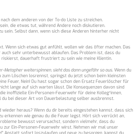
em nach dem anderen von der To-do Liste zu streichen.
 sein, die etwas tut, während Andere noch diskutieren.
 zu sein. Selbst dann, wenn sich diese Anderen hinterher nicht
ckt. Wenn sich etwas gut anfühlt, wollen wir das öfter machen. Das
 auch sehr unterbewusst ablaufen. Das Problem ist, dass du
riskierst, dauerhaft frustriert zu sein wie meine Klientin.
r-Metapher weiterspinnen, sieht das dann ungefähr so aus.
Wenn du
 zum Löschen losrennst, springst du jetzt schon beim kleinsten
ine Feuer, Nein! Du hast sogar schon den Ersatz Feuerlöscher für
nicht lange auf sich warten lässt. Die Konsequenzen davon sind
die inoffizielle Ein-Personen-Feuerwehr für deine Kolleg*innen,
il du bei dieser Art von Dauerbelastung selber ausbrennst.
ieder heraus? Wenn du dir bereits eingestehen kannst, dass sich
zu erkennen wie genau du die Feuer legst. Hört sich verrückt an,
 Probleme bewusst verursachst, sondern vielmehr, dass du
u zur Ein-Personen-Feuerwehr wirst. Nehmen wir mal unser
lle!” Anstatt sofort loszulaufen und neue zu besorgen, kannst du