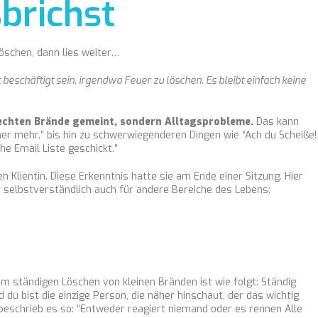
brichst
öschen, dann lies weiter…
t beschäftigt sein, irgendwo Feuer zu löschen. Es bleibt einfach keine
e echten Brände gemeint, sondern Alltagsprobleme.
Das kann
her mehr.” bis hin zu schwerwiegenderen Dingen wie “Ach du Scheiße!
he Email Liste geschickt.”
 Klientin. Diese Erkenntnis hatte sie am Ende einer Sitzung. Hier
lt selbstverständlich auch für andere Bereiche des Lebens:
m ständigen Löschen von kleinen Bränden ist wie folgt: Ständig
 du bist die einzige Person, die näher hinschaut, der das wichtig
n beschrieb es so: “Entweder reagiert niemand oder es rennen Alle