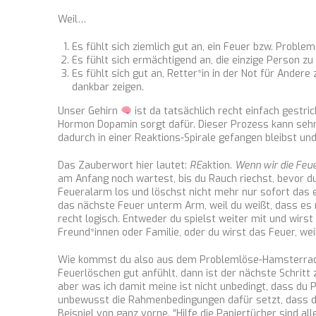
Weil…
Es fühlt sich ziemlich gut an, ein Feuer bzw. Probl
Es fühlt sich ermächtigend an, die einzige Person zu
Es fühlt sich gut an, Retter*in in der Not für Andere
dankbar zeigen.
Unser Gehirn
ist da tatsächlich recht einfach gestri
Hormon Dopamin sorgt dafür. Dieser Prozess kann sehr
dadurch in einer Reaktions-Spirale gefangen bleibst und 
Das Zauberwort hier lautet:
RE
aktion.
Wenn wir die Feue
am Anfang noch wartest, bis du Rauch riechst, bevor du
Feueralarm los und löschst nicht mehr nur sofort das e
das nächste Feuer unterm Arm, weil du weißt, dass es 
recht logisch. Entweder du spielst weiter mit und wirst 
Freund*innen oder Familie, oder du wirst das Feuer, we
Wie kommst du also aus dem Problemlöse-Hamsterrad w
Feuerlöschen gut anfühlt, dann ist der nächste Schritt 
aber was ich damit meine ist nicht unbedingt, dass du
unbewusst die Rahmenbedingungen dafür setzt, dass d
Beispiel von ganz vorne. “Hilfe die Papiertücher sind a